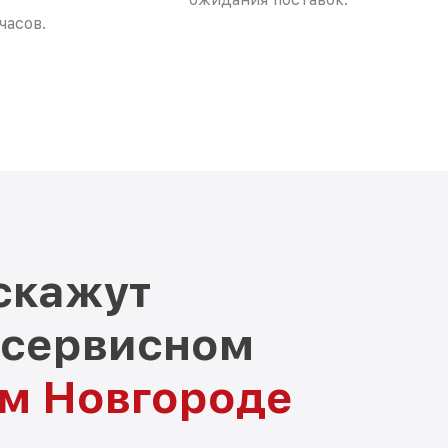
часов.
скажут
 сервисном
ем Новгороде