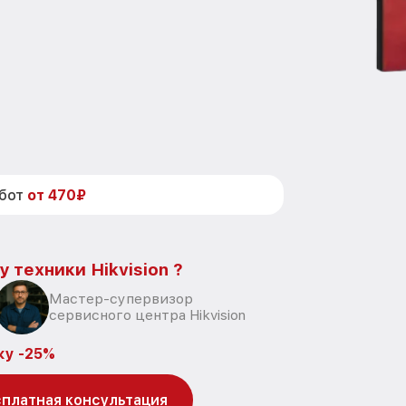
абот
от 470₽
 техники Hikvision ?
Мастер-супервизор
сервисного центра Hikvision
ку -25%
платная консультация