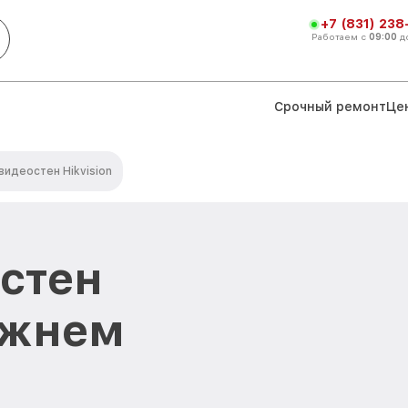
+7 (831) 238
Работаем с
09:00
д
Срочный ремонт
Це
видеостен Hikvision
стен
Нижнем